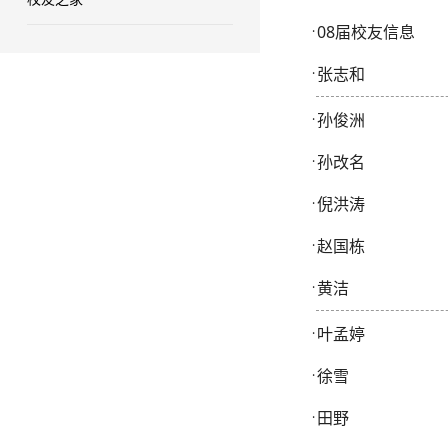
08届校友信息
·
张志和
·
孙俊洲
·
孙改名
·
倪洪涛
·
赵国栋
·
黄洁
·
​叶孟婷
·
徐雪
·
田野
·